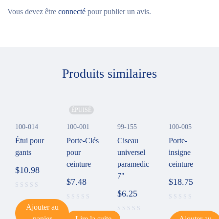
Vous devez être
connecté
pour publier un avis.
Produits similaires
ÉPUISÉ
100-014
100-001
99-155
100-005
Étui pour
Porte-Clés
Ciseau
Porte-
gants
pour
universel
insigne
ceinture
paramedic
ceinture
$
10.98
7"
$
7.48
$
18.75
$
6.25
Ajouter au
panier
Lire la suite
Ajouter au