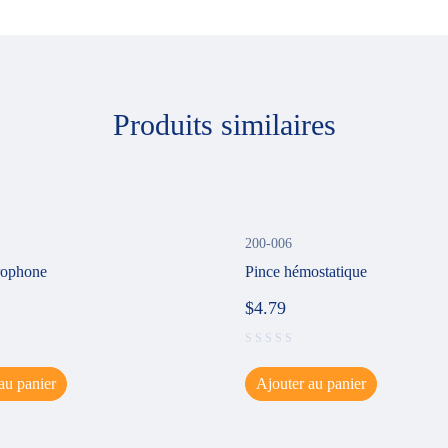
Produits similaires
200-006
rophone
Pince hémostatique
$
4.79
au panier
Ajouter au panier