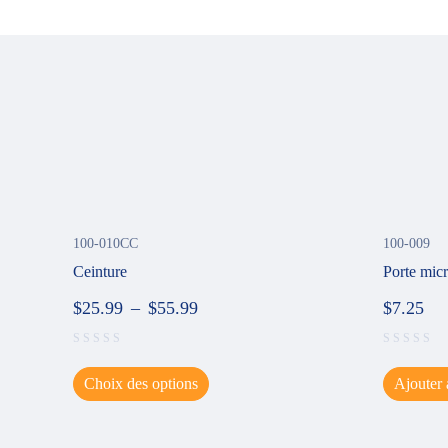
100-010CC
100-009
Ceinture
Porte mic
$
25.99
–
$
55.99
$
7.25
Choix des options
Ajouter 