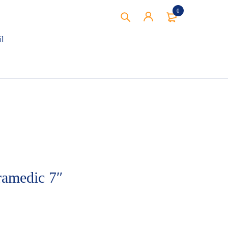
0
il
ramedic 7″