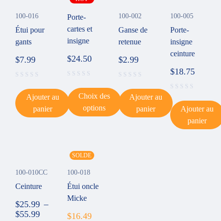
100-016
100-002
100-005
Porte-
cartes et
Étui pour
Ganse de
Porte-
insigne
gants
retenue
insigne
ceinture
$
24.50
$
7.99
$
2.99
$
18.75
Choix des
Ajouter au
Ajouter au
options
panier
panier
Ajouter au
panier
SOLDE
100-010CC
100-018
Ceinture
Étui oncle
Micke
$
25.99
–
$
55.99
$
16.49