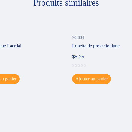
Produits similaires
70-004
sque Laerdal
Lunette de protectionlune
$
5.25
au panier
Ajouter au panier