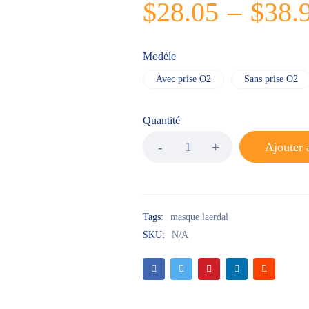
$
28.05
–
$
38.
Modèle
Avec prise O2
Sans prise O2
Quantité
Ajouter 
Tags:
masque laerdal
SKU:
N/A