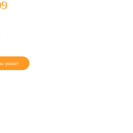
99
au panier