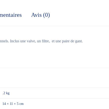
mentaires
Avis (0)
nels. Inclus une valve, un filtre, et une paire de gant.
.2 kg
14 × 11 × 5 cm