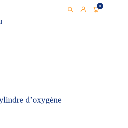
0
il
cylindre d’oxygène