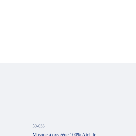
50-033
Masque à oxygène 100% AirLife