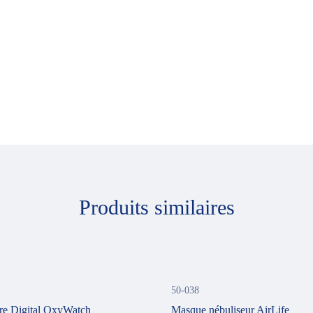
Produits similaires
50-038
re Digital OxyWatch
Masque nébuliseur AirLife