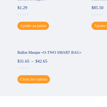
$
1.29
$
85.50
Ajouter au panier
Ajouter 
Ballon Masque «O-TWO SMART BAG»
$
31.65
–
$
42.65
Choix des options